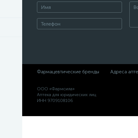
Фармацевтические бренды
Адреса апт
ООО «Фармсила»
Аптека для юридических лиц
ИНН 9709108106