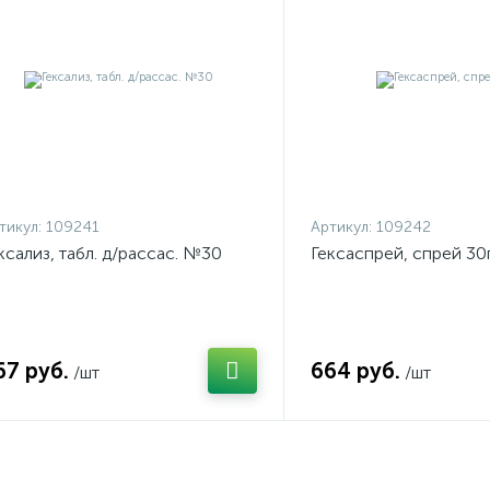
тикул:
109241
Артикул:
109242
ксализ, табл. д/рассас. №30
Гексаспрей, спрей 30
67 руб.
664 руб.
/шт
/шт