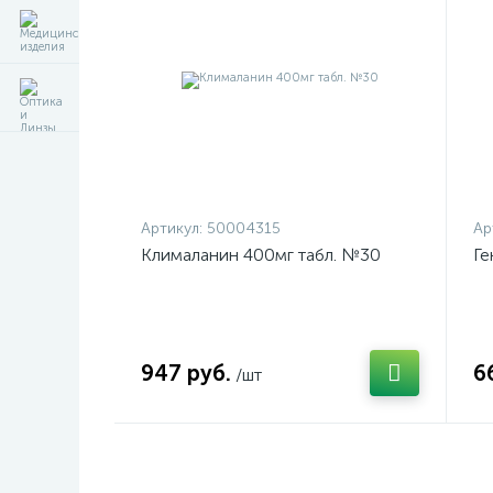
Артикул:
50004315
Ар
Клималанин 400мг табл. №30
Ге
947 руб.
6
/шт