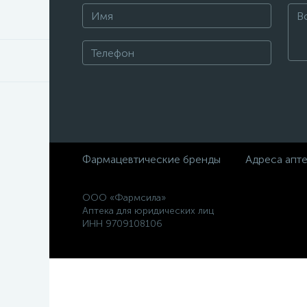
Фармацевтические бренды
Адреса апт
ООО «Фармсила»
Аптека для юридических лиц
ИНН 9709108106